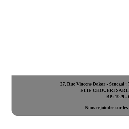
27, Rue Vincens Dakar - Senegal ; T
ELIE CHOUERI SARL :
BP: 1929 
Nous rejoindre sur les